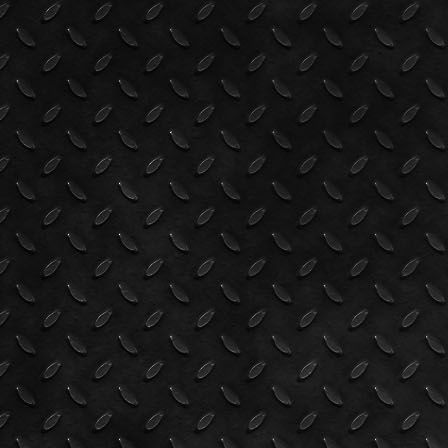
ที่สามารถทำการบินปล่อยเดี่ย
เมื่อวันที่ ๒๓ ธ.ค. ๖๘ ณ สน
One another closer step to
Today, Sparrows is flying out o
ชีวิตการเป็นนักบินทหารบก 
ศิษย์การบินทหารบก ชั้นประถมรุ่นที่