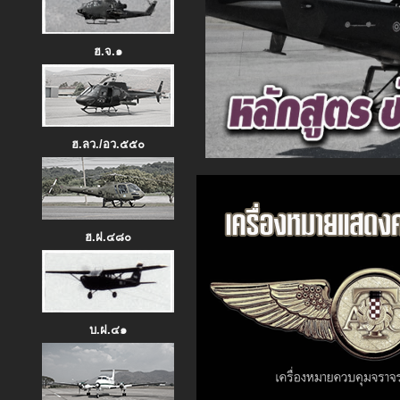
ฮ.จ.๑
ฮ.ลว./อว.๕๕๐
รร.การบิน ทบ. ดำเนินกิจกรร
หลักสูตร นักบินลองเคร
และหลักสูตร การบินด้วยเครื่องว
ฮ.ฝ.๔๘๐
โดยมี รอง ผบ.รร.การบิน 
พร้อมคณะผู้บังคับบัญช
เมื่อวันที่ ๖ พ.ค. ๖๙ ณ ห้
บ.ฝ.๔๑