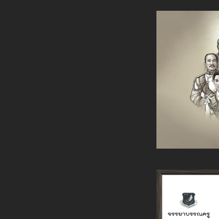
ณ ห้องประชุมหม
เมื่อวันที่ 
รร.การบิน ทบ. ดำเนินกิจกร
หลักสูตร พลยิงปืนกลประจ
โดยมี รอง ผบ.รร.การบิน
พร้อมคณะผู้บังคับบัญ
เมื่อวันที่ ๑๘ ก.พ. ๖๙ ณ ห