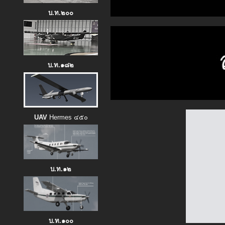
บ.ท.๒๐๐
บ.ท.๑๘๒
ผบ.ศบบ./ผบ.รร.ก
ประธานในพิธีประ
แสดงความสามา
UAV
Hermes ๔๕๐
จราจรทางอาก
โดยมีคณะผู้บังคั
ความย
บ.ท.๑๒
กับผู้สำเร็จการฝ
ของ รร.การบิน 
บ.ท.๑๐๐